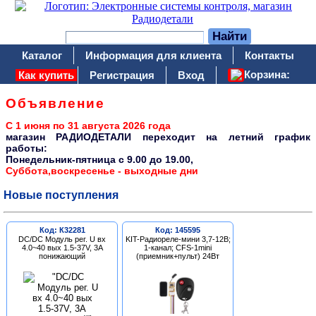
Каталог
Информация для клиента
Контакты
Корзина:
Как купить
Регистрация
Вход
Объявление
С 1 июня по 31 августа 2026 года
магазин РАДИОДЕТАЛИ переходит на летний график
работы:
Понедельник-пятница c 9.00 до 19.00,
Суббота,воскресенье - выходные дни
Новые поступления
Код: К32281
Код: 145595
DC/DC Модуль рег. U вх
KIT-Радиореле-мини 3,7-12В;
4.0~40 вых 1.5-37V, 3A
1-канал; CFS-1mini
понижающий
(приемник+пульт) 24Вт