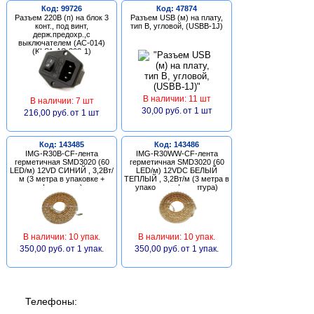
Код: 99726
Код: 47874
Разъем 220В (п) на блок 3
Разъем USB (м) на плату,
конт., под винт,
тип В, угловой, (USBB-1J)
держ.предохр.,с
выключателем (AC-014)
(KLS1-AS-303-1)
В наличии: 11 шт
В наличии: 7 шт
30,00 руб.
от 1 шт
216,00 руб.
от 1 шт
Код: 143485
Код: 143486
IMG-R30B-CF-лента
IMG-R30WW-CF-лента
герметичная SMD3020 (60
герметичная SMD3020 (60
LED/м) 12VD СИНИЙ , 3,2Вт/
LED/м) 12VDC БЕЛЫЙ
м (3 метра в упаковке +
ТЕПЛЫЙ , 3,2Вт/м (3 метра в
фурнитура)
упаковке + фурнитура)
В наличии: 10 упак.
В наличии: 10 упак.
350,00 руб.
от 1 упак.
350,00 руб.
от 1 упак.
Телефоны: