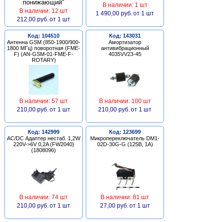
В наличии: 1 шт
В наличии: 12 шт
1 490,00 руб.
от 1 шт
212,00 руб.
от 1 шт
Код: 104510
Код: 143031
Антенна GSM (850-1900/900-
Амортизатор
1800 МГц) поворотная (FME-
антивибрационный
F) (AN-GSM-01-FME-F-
4035VV23-45
ROTARY)
В наличии: 57 шт
В наличии: 100 шт
210,00 руб.
от 1 шт
210,00 руб.
от 1 шт
Код: 142999
Код: 123699
AC/DC Адаптер нестаб. 1,2W
Микропереключатель DM1-
220V->6V 0,2A (FW2040)
02D-30G-G (125В, 1А)
(1808096)
В наличии: 74 шт
В наличии: 81 шт
210,00 руб.
от 1 шт
27,00 руб.
от 1 шт