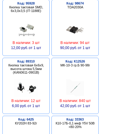
Код: 95928
Код: 98674
Кнопка тактовая SMD,
TDA2030A
6х3,0х3,5 (IT-1188E)
В наличии: 3 шт
В наличии: 94 шт
12,00 руб.
от 1 шт
90,00 руб.
от 1 шт
Код: 89310
Код: К12526
Кнопка тактовая 6х6х9,
МК-10-3 гр.Б 90-98г
высота штока 5,5мм
(KAN0611-0901B)
В наличии: 12 шт
В наличии: 840 шт
6,00 руб.
от 1 шт
42,00 руб.
от 1 шт
Код: 6425
Код: 33363
КУ202Н 83-92г
К10-17Б-0,1 мкф Y5V 50В
+80-20%