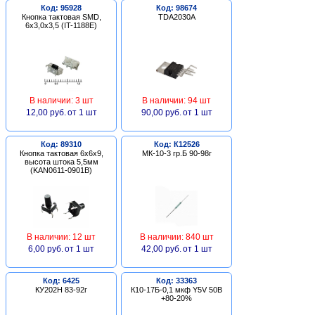
Код: 95928
Код: 98674
Кнопка тактовая SMD,
TDA2030A
6х3,0х3,5 (IT-1188E)
В наличии: 3 шт
В наличии: 94 шт
12,00 руб.
от 1 шт
90,00 руб.
от 1 шт
Код: 89310
Код: К12526
Кнопка тактовая 6х6х9,
МК-10-3 гр.Б 90-98г
высота штока 5,5мм
(KAN0611-0901B)
В наличии: 12 шт
В наличии: 840 шт
6,00 руб.
от 1 шт
42,00 руб.
от 1 шт
Код: 6425
Код: 33363
КУ202Н 83-92г
К10-17Б-0,1 мкф Y5V 50В
+80-20%