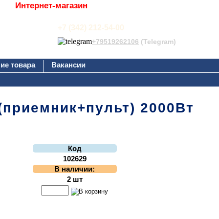
Интернет-магазин
+7 (342) 212-54-00
+79519262106
(Telegram)
ие товара
Вакансии
 (приемник+пульт) 2000Вт
Код
102629
В наличии:
2 шт