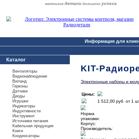
детали
успеха
маленькие
большого
Информация для клие
Каталог
KIT-Радиоре
Вентиляторы
Видеонаблюдение
Виланд
Электронные наборы и мод
Герконы
Датчики
Цены:
Диоды
Игрушки
1 512,00 руб.
от 1 ш
Индикаторы
Индуктивности
Норма
Инструмент
упаковки:
Источники питания
Корпус:
Кабельная продукция
Производитель:
Книги
Конденсаторы