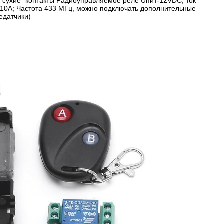
"сухие" контакты Радиоуправляемое реле Uпит-12VDC; ток
 10А; Частота 433 МГц, можно подключать дополнительные
едатчики)