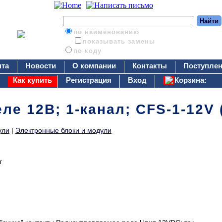
по наименованию
показывать замены
по коду
нта
Новости
О компании
Контакты
Поступлен
Как купить
Регистрация
Вход
Корзина:
ле 12В; 1-канал; CFS-1-12V
ули
|
Электронные блоки и модули
т