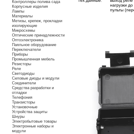
Тех.данные:
выход реле 
Контроллеры полива сада
нагрузки до
Корпусные изделия
пульты (пер
Лампы
Материалы
Метизы, крепеж, прокладки
изолирующие
Микросхемы
Оптические принадлежности
Оптоэлектроника
Паяльное оборудование
Переключатели
Приборы
Промышленная мебель
Резисторы
Реле
Светодиоды
Силовые диоды и модули
Соединители
Средства разработки и
отладки
Телефония
Транзисторы
Установочные
Устройства защиты
Шнуры
Электробытовые товары
Электронные наборы и
модули