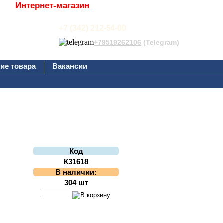
Интернет-магазин
+7 (342) 212-54-00
+79519262106
(Telegram)
ие товара
Вакансии
Код
К31618
В наличии:
304 шт