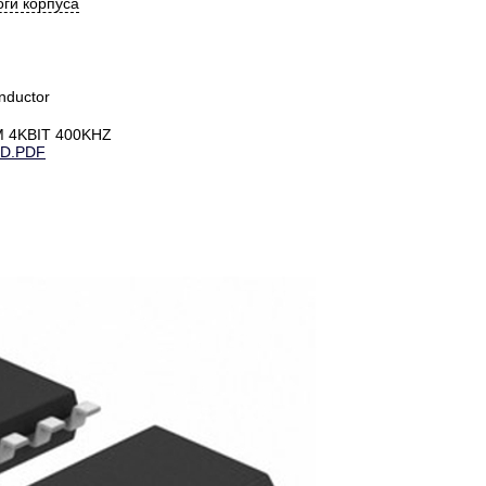
ги корпуса
nductor
 4KBIT 400KHZ
-D.PDF