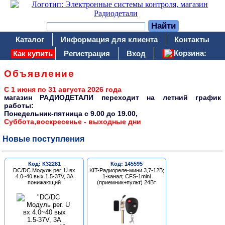
Каталог
Информация для клиента
Контакты
Корзина:
Как купить
Регистрация
Вход
Объявление
С 1 июня по 31 августа 2026 года
магазин РАДИОДЕТАЛИ переходит на летний график
работы:
Понедельник-пятница c 9.00 до 19.00,
Суббота,воскресенье - выходные дни
Новые поступления
Код: К32281
Код: 145595
DC/DC Модуль рег. U вх
KIT-Радиореле-мини 3,7-12В;
4.0~40 вых 1.5-37V, 3A
1-канал; CFS-1mini
понижающий
(приемник+пульт) 24Вт