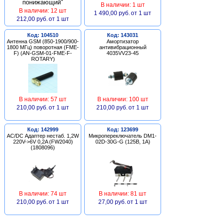
В наличии: 1 шт
В наличии: 12 шт
1 490,00 руб.
от 1 шт
212,00 руб.
от 1 шт
Код: 104510
Код: 143031
Антенна GSM (850-1900/900-
Амортизатор
1800 МГц) поворотная (FME-
антивибрационный
F) (AN-GSM-01-FME-F-
4035VV23-45
ROTARY)
В наличии: 57 шт
В наличии: 100 шт
210,00 руб.
от 1 шт
210,00 руб.
от 1 шт
Код: 142999
Код: 123699
AC/DC Адаптер нестаб. 1,2W
Микропереключатель DM1-
220V->6V 0,2A (FW2040)
02D-30G-G (125В, 1А)
(1808096)
В наличии: 74 шт
В наличии: 81 шт
210,00 руб.
от 1 шт
27,00 руб.
от 1 шт