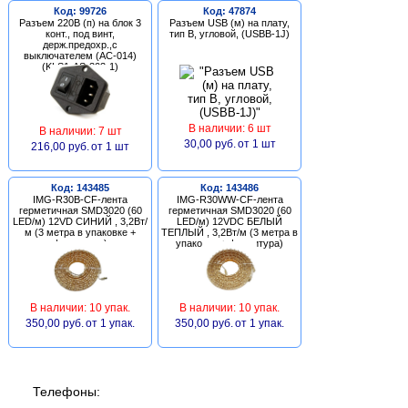
Код: 99726
Код: 47874
Разъем 220В (п) на блок 3
Разъем USB (м) на плату,
конт., под винт,
тип В, угловой, (USBB-1J)
держ.предохр.,с
выключателем (AC-014)
(KLS1-AS-303-1)
В наличии: 6 шт
В наличии: 7 шт
30,00 руб.
от 1 шт
216,00 руб.
от 1 шт
Код: 143485
Код: 143486
IMG-R30B-CF-лента
IMG-R30WW-CF-лента
герметичная SMD3020 (60
герметичная SMD3020 (60
LED/м) 12VD СИНИЙ , 3,2Вт/
LED/м) 12VDC БЕЛЫЙ
м (3 метра в упаковке +
ТЕПЛЫЙ , 3,2Вт/м (3 метра в
фурнитура)
упаковке + фурнитура)
В наличии: 10 упак.
В наличии: 10 упак.
350,00 руб.
от 1 упак.
350,00 руб.
от 1 упак.
Телефоны: