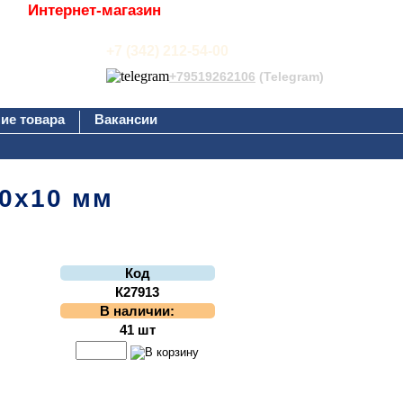
Интернет-магазин
+7 (342) 212-54-00
+79519262106
(Telegram)
ие товара
Вакансии
60х10 мм
Код
К27913
В наличии:
41 шт