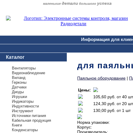
детали
успеха
маленькие
большого
Информация для клие
Каталог
для паяльн
Вентиляторы
Видеонаблюдение
Виланд
Паяльное оборудование
|
П
Герконы
Датчики
Цены:
Диоды
Игрушки
105,60 руб.
от 40 шт
Индикаторы
124,30 руб.
от 20 шт
Индуктивности
130,00 руб.
от 1 шт
Инструмент
Источники питания
Кабельная продукция
Норма упаковки:
Книги
Корпус:
Конденсаторы
Производитель: