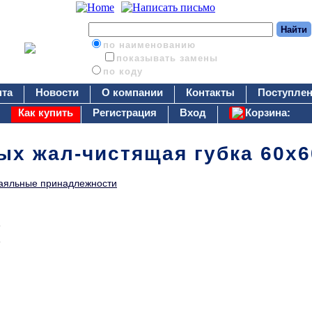
по наименованию
показывать замены
по коду
нта
Новости
О компании
Контакты
Поступлен
Как купить
Регистрация
Вход
Корзина:
ых жал-чистящая губка 60х
аяльные принадлежности