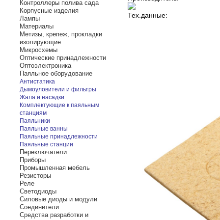
Контроллеры полива сада
Корпусные изделия
Тех.данные:
Лампы
Материалы
Метизы, крепеж, прокладки
изолирующие
Микросхемы
Оптические принадлежности
Оптоэлектроника
Паяльное оборудование
Антистатика
Дымоуловители и фильтры
Жала и насадки
Комплектующие к паяльным
станциям
Паяльники
Паяльные ванны
Паяльные принадлежности
Паяльные станции
Переключатели
Приборы
Промышленная мебель
Резисторы
Реле
Светодиоды
Силовые диоды и модули
Соединители
Средства разработки и