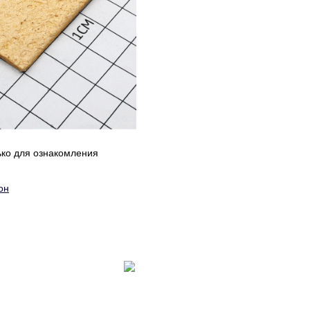
ько для ознакомления
он