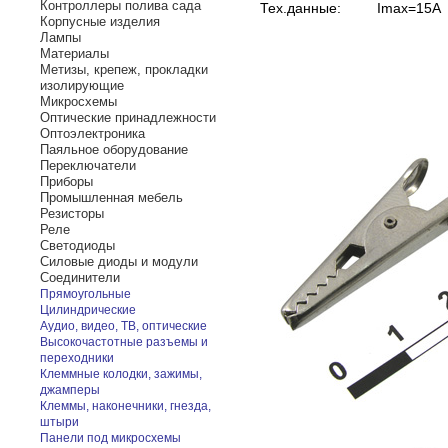
Контроллеры полива сада
Тех.данные:
Imax=15А
Корпусные изделия
Лампы
Материалы
Метизы, крепеж, прокладки
изолирующие
Микросхемы
Оптические принадлежности
Оптоэлектроника
Паяльное оборудование
Переключатели
Приборы
Промышленная мебель
Резисторы
Реле
Светодиоды
Силовые диоды и модули
Соединители
Прямоугольные
Цилиндрические
Аудио, видео, ТВ, оптические
Высокочастотные разъемы и
переходники
Клеммные колодки, зажимы,
джамперы
Клеммы, наконечники, гнезда,
штыри
Панели под микросхемы