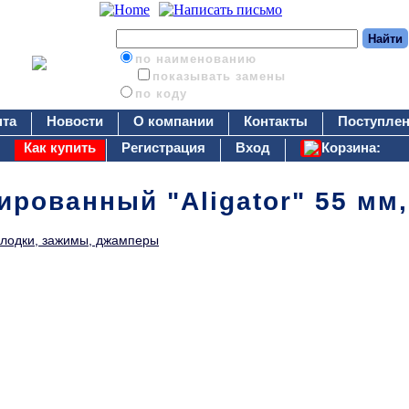
по наименованию
показывать замены
по коду
нта
Новости
О компании
Контакты
Поступлен
Как купить
Регистрация
Вход
Корзина:
рованный "Aligator" 55 мм,
лодки, зажимы, джамперы