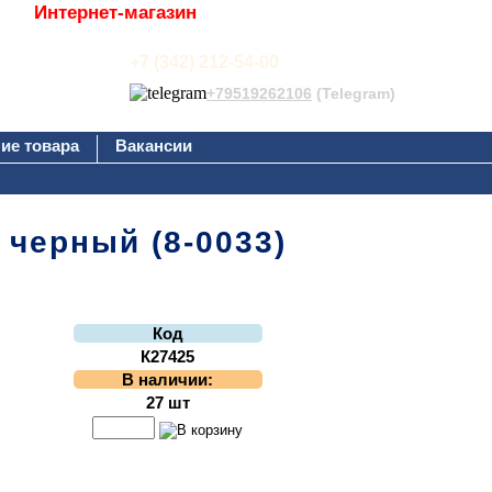
Интернет-магазин
+7 (342) 212-54-00
+79519262106
(Telegram)
ие товара
Вакансии
 черный (8-0033)
Код
К27425
В наличии:
27 шт