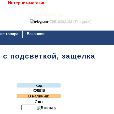
Интернет-магазин
+7 (342) 212-54-00
+79519262106
(Telegram)
ие товара
Вакансии
, с подсветкой, защелка
Код
К25818
В наличии:
7 шт