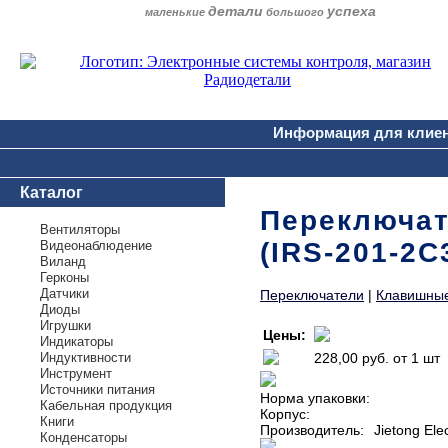
детали
успеха
маленькие
большого
Информация для клие
Каталог
Переключате
Вентиляторы
(IRS-201-2C
Видеонаблюдение
Виланд
Герконы
Датчики
Переключатели
|
Клавишные
Диоды
Игрушки
Цены:
Индикаторы
Индуктивности
228,00 руб.
от 1 шт
Инструмент
Источники питания
Норма упаковки:
Кабельная продукция
Корпус:
Книги
Производитель:
Jietong Ele
Конденсаторы