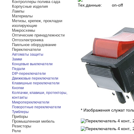
Контроллеры полива сада
Тех.данные:
on-off
Корпусные изделия
Лампы
Материалы
Метизы, крепеж, прокладки
изолирующие
Микросхемы
Оптические принадлежности
Оптоэлектроника
Паяльное оборудование
Переключатели
Автоматы защиты
Замки
Концевые выключатели
Педали
DIP-переключатели
Движковые переключатели
Клавишные переключатели
Кнопки
Колпачки, клавиши, протекторы,
контакты
Микропереключатели
Поворотные переключатели
* Изображения служат тол
Тумблеры
Приборы
Промышленная мебель
Резисторы
Реле