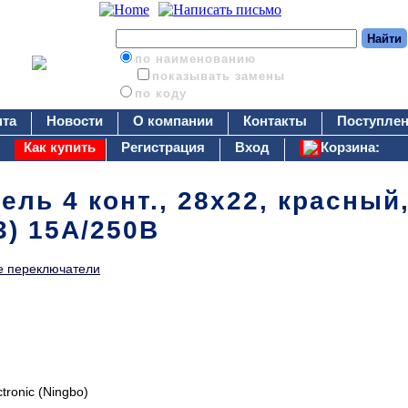
по наименованию
показывать замены
по коду
нта
Новости
О компании
Контакты
Поступлен
Как купить
Регистрация
Вход
Корзина:
ль 4 конт., 28х22, красный
3) 15А/250В
 переключатели
ctronic (Ningbo)