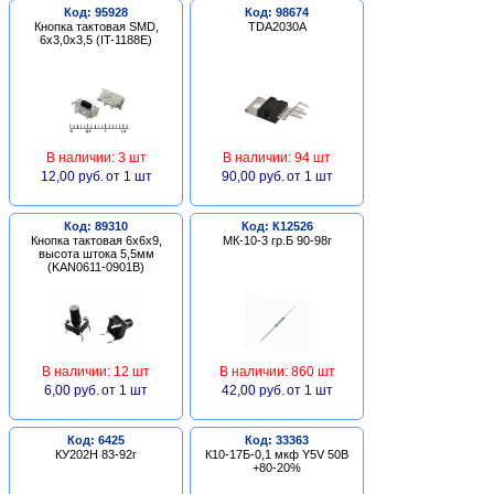
Код: 95928
Код: 98674
Кнопка тактовая SMD,
TDA2030A
6х3,0х3,5 (IT-1188E)
В наличии: 3 шт
В наличии: 94 шт
12,00 руб.
от 1 шт
90,00 руб.
от 1 шт
Код: 89310
Код: К12526
Кнопка тактовая 6х6х9,
МК-10-3 гр.Б 90-98г
высота штока 5,5мм
(KAN0611-0901B)
В наличии: 12 шт
В наличии: 860 шт
6,00 руб.
от 1 шт
42,00 руб.
от 1 шт
Код: 6425
Код: 33363
КУ202Н 83-92г
К10-17Б-0,1 мкф Y5V 50В
+80-20%