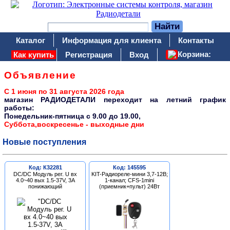
Каталог
Информация для клиента
Контакты
Корзина:
Как купить
Регистрация
Вход
Объявление
С 1 июня по 31 августа 2026 года
магазин РАДИОДЕТАЛИ переходит на летний график
работы:
Понедельник-пятница c 9.00 до 19.00,
Суббота,воскресенье - выходные дни
Новые поступления
Код: К32281
Код: 145595
DC/DC Модуль рег. U вх
KIT-Радиореле-мини 3,7-12В;
4.0~40 вых 1.5-37V, 3A
1-канал; CFS-1mini
понижающий
(приемник+пульт) 24Вт