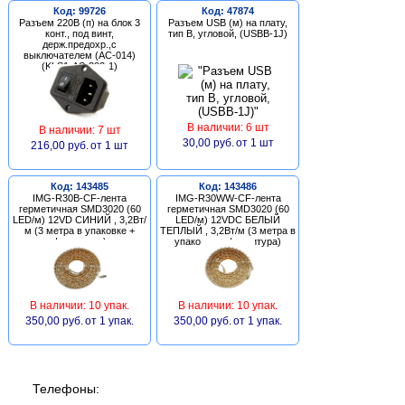
Код: 99726
Код: 47874
Разъем 220В (п) на блок 3
Разъем USB (м) на плату,
конт., под винт,
тип В, угловой, (USBB-1J)
держ.предохр.,с
выключателем (AC-014)
(KLS1-AS-303-1)
В наличии: 6 шт
В наличии: 7 шт
30,00 руб.
от 1 шт
216,00 руб.
от 1 шт
Код: 143485
Код: 143486
IMG-R30B-CF-лента
IMG-R30WW-CF-лента
герметичная SMD3020 (60
герметичная SMD3020 (60
LED/м) 12VD СИНИЙ , 3,2Вт/
LED/м) 12VDC БЕЛЫЙ
м (3 метра в упаковке +
ТЕПЛЫЙ , 3,2Вт/м (3 метра в
фурнитура)
упаковке + фурнитура)
В наличии: 10 упак.
В наличии: 10 упак.
350,00 руб.
от 1 упак.
350,00 руб.
от 1 упак.
Телефоны: