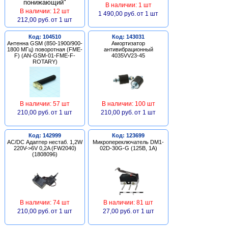
В наличии: 1 шт
В наличии: 12 шт
1 490,00 руб.
от 1 шт
212,00 руб.
от 1 шт
Код: 104510
Код: 143031
Антенна GSM (850-1900/900-
Амортизатор
1800 МГц) поворотная (FME-
антивибрационный
F) (AN-GSM-01-FME-F-
4035VV23-45
ROTARY)
В наличии: 57 шт
В наличии: 100 шт
210,00 руб.
от 1 шт
210,00 руб.
от 1 шт
Код: 142999
Код: 123699
AC/DC Адаптер нестаб. 1,2W
Микропереключатель DM1-
220V->6V 0,2A (FW2040)
02D-30G-G (125В, 1А)
(1808096)
В наличии: 74 шт
В наличии: 81 шт
210,00 руб.
от 1 шт
27,00 руб.
от 1 шт