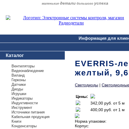
детали
успеха
маленькие
большого
Информация для клие
Каталог
EVERRIS-ле
Вентиляторы
желтый, 9,6
Видеонаблюдение
Виланд
Герконы
Датчики
Светодиоды
|
Светодиодные
Диоды
Игрушки
Цены:
Индикаторы
Индуктивности
342,00 руб.
от 5 м
Инструмент
400,00 руб.
от 1 м
Источники питания
Кабельная продукция
Норма упаковки:
Книги
Корпус:
Конденсаторы