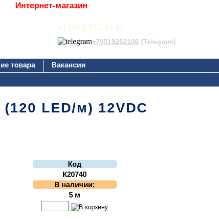
Интернет-магазин
+7 (342) 212-54-00
+79519262106
(Telegram)
ие товара
Вакансии
 (120 LED/м) 12VDC
Код
К20740
В наличии:
5 м