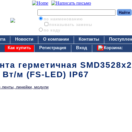
по наименованию
показывать замены
по коду
нта
Новости
О компании
Контакты
Поступлен
Как купить
Регистрация
Вход
Корзина:
нта герметичная SMD3528x2
 Вт/м (FS-LED) IP67
 ленты, линейки, модули