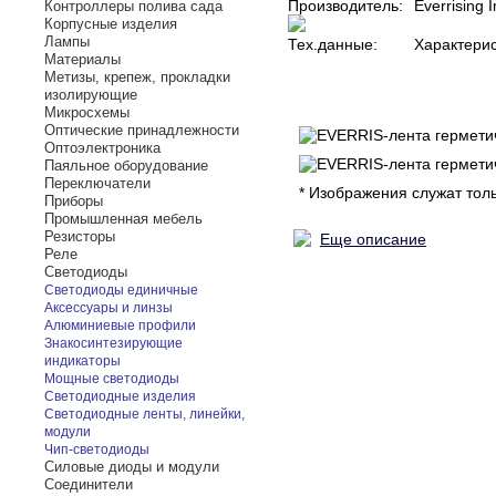
Производитель:
Everrising 
Контроллеры полива сада
Корпусные изделия
Лампы
Тех.данные:
Характерис
Материалы
Метизы, крепеж, прокладки
изолирующие
Микросхемы
Оптические принадлежности
Оптоэлектроника
Паяльное оборудование
Переключатели
* Изображения служат тол
Приборы
Промышленная мебель
Резисторы
Еще описание
Реле
Светодиоды
Светодиоды единичные
Аксессуары и линзы
Алюминиевые профили
Знакосинтезирующие
индикаторы
Мощные светодиоды
Светодиодные изделия
Светодиодные ленты, линейки,
модули
Чип-светодиоды
Силовые диоды и модули
Соединители