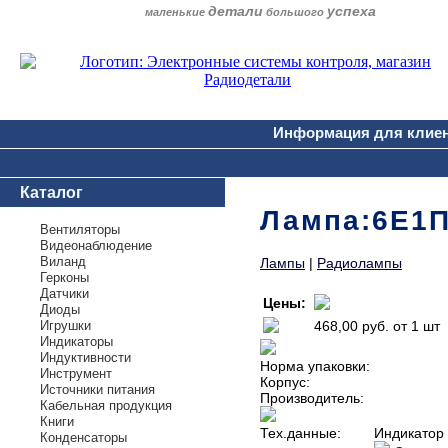
детали
успеха
маленькие
большого
Информация для клие
Каталог
Лампа:6Е1П 
Вентиляторы
Видеонаблюдение
Виланд
Лампы
|
Радиолампы
Герконы
Датчики
Цены:
Диоды
Игрушки
468,00 руб.
от 1 шт
Индикаторы
Индуктивности
Норма упаковки:
Инструмент
Корпус:
Источники питания
Производитель:
Кабельная продукция
Книги
Тех.данные:
Индикатор 
Конденсаторы