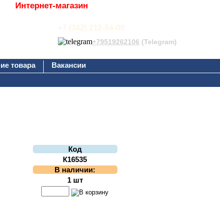
Интернет-магазин
+7 (342) 212-54-00
+79519262106
(Telegram)
ие товара
Вакансии
Код
К16535
В наличии:
1 шт