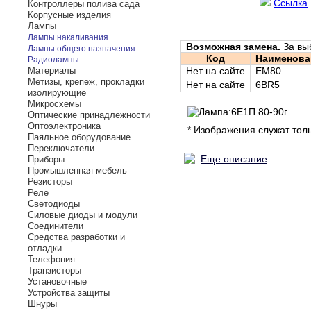
Ссылка
Контроллеры полива сада
Корпусные изделия
Лампы
Лампы накаливания
Возможная замена.
За вы
Лампы общего назначения
Код
Наименова
Радиолампы
Материалы
Нет на сайте
EM80
Метизы, крепеж, прокладки
Нет на сайте
6BR5
изолирующие
Микросхемы
Оптические принадлежности
Оптоэлектроника
* Изображения служат тол
Паяльное оборудование
Переключатели
Еще описание
Приборы
Промышленная мебель
Резисторы
Реле
Светодиоды
Силовые диоды и модули
Соединители
Средства разработки и
отладки
Телефония
Транзисторы
Установочные
Устройства защиты
Шнуры