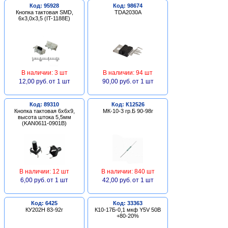
Код: 95928
Код: 98674
Кнопка тактовая SMD,
TDA2030A
6х3,0х3,5 (IT-1188E)
В наличии: 3 шт
В наличии: 94 шт
12,00 руб.
от 1 шт
90,00 руб.
от 1 шт
Код: 89310
Код: К12526
Кнопка тактовая 6х6х9,
МК-10-3 гр.Б 90-98г
высота штока 5,5мм
(KAN0611-0901B)
В наличии: 12 шт
В наличии: 840 шт
6,00 руб.
от 1 шт
42,00 руб.
от 1 шт
Код: 6425
Код: 33363
КУ202Н 83-92г
К10-17Б-0,1 мкф Y5V 50В
+80-20%