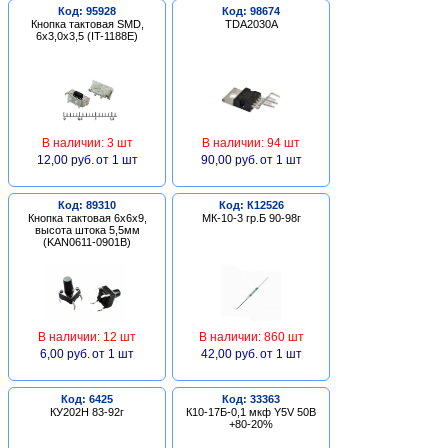
Код: 95928
Код: 98674
Кнопка тактовая SMD,
TDA2030A
6х3,0х3,5 (IT-1188E)
В наличии: 3 шт
В наличии: 94 шт
12,00 руб.
от 1 шт
90,00 руб.
от 1 шт
Код: 89310
Код: К12526
Кнопка тактовая 6х6х9,
МК-10-3 гр.Б 90-98г
высота штока 5,5мм
(KAN0611-0901B)
В наличии: 12 шт
В наличии: 860 шт
6,00 руб.
от 1 шт
42,00 руб.
от 1 шт
Код: 6425
Код: 33363
КУ202Н 83-92г
К10-17Б-0,1 мкф Y5V 50В
+80-20%