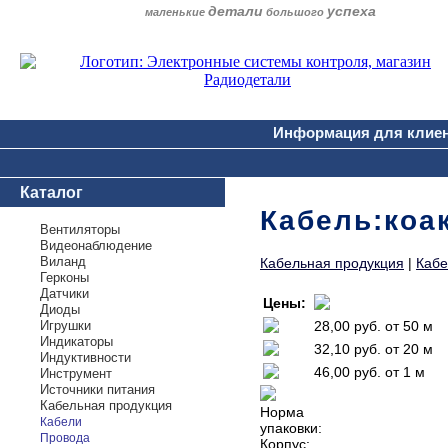
детали
успеха
маленькие
большого
Информация для клие
Каталог
Кабель:коа
Вентиляторы
Видеонаблюдение
Виланд
Кабельная продукция
|
Кабе
Герконы
Датчики
Цены:
Диоды
Игрушки
28,00 руб.
от 50 м
Индикаторы
32,10 руб.
от 20 м
Индуктивности
46,00 руб.
от 1 м
Инструмент
Источники питания
Кабельная продукция
Норма
Кабели
упаковки:
Провода
Корпус: