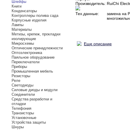
Шлейфы
Производитель:
RuiChi Elect
Книги
Конденсаторы
Тех.данные:
замена на 
Контроллеры полива сада
многожильн
Корпусные изделия
Лампы
Материалы
Метизы, крепеж, прокладки
изолирующие
Микросхемы
Еще описание
Оптические принадлежности
Оптоэлектроника
Паяльное оборудование
Переключатели
Приборы
Промышленная мебель
Резисторы
Реле
Светодиоды
Силовые диоды и модули
Соединители
Средства разработки и
отладки
Телефония
Транзисторы
Установочные
Устройства защиты
Шнуры