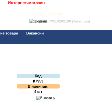
Интернет-магазин
+7 (342) 212-54-00
+79519262106
(Telegram)
ие товара
Вакансии
Код
К7953
В наличии:
4 шт