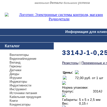
детали
успеха
маленькие
большого
Информация для клие
Каталог
3314J-1-0,
Вентиляторы
Видеонаблюдение
Виланд
Резисторы
|
Переменные и 
Герконы
Датчики
Цены:
Диоды
Игрушки
72,00 руб.
от 1 шт
Индикаторы
Индуктивности
Норма упаковки:
Инструмент
Корпус:
3314J
Источники питания
Кабельная продукция
Габариты:
5 х 5 х 2,5 мм
Книги
Вес:
0,15 г
Конденсаторы