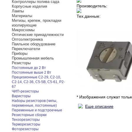
Контроллеры полива сада
Производитель:
Корпусные изделия
Лампы
Материалы
Тех.данные:
Метизы, крепеж, прокладки
изолирующие
Микросхемы
Оптические принадлежности
Оптоэлектроника
Паяльное оборудование
Переключатели
Приборы
Промышленная мебель
Резисторы
Постоянные до 2 Вт
Постоянные выше 2 Вт
Прецизионные С2-29, С2-10,
С2-14, С2-36, С5-5В, С5-61, Р2-
67
ЧИП-резисторы
Варисторы
* Изображения служат толь
Наборы резисторов (чипы,
переменные, постоянные)
Еще описание
Переменные и подстроечные
Резисторные сборки
Тензорезисторы
Терморезисторы
Фоторезисторы