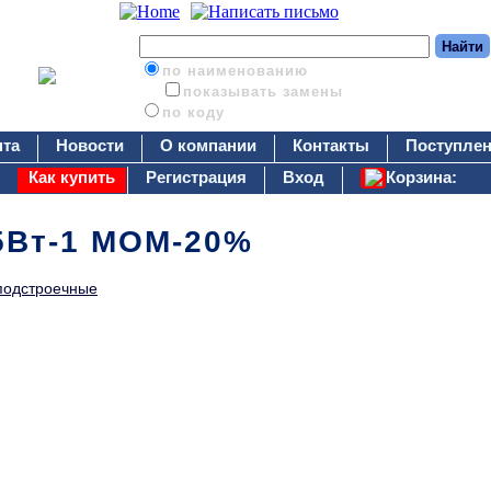
по наименованию
показывать замены
по коду
нта
Новости
О компании
Контакты
Поступлен
Как купить
Регистрация
Вход
Корзина:
25Вт-1 МОМ-20%
подстроечные