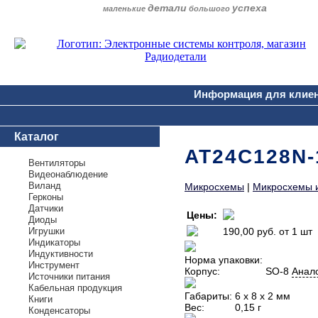
детали
успеха
маленькие
большого
Информация для клие
Каталог
AT24C128N-
Вентиляторы
Видеонаблюдение
Виланд
Микросхемы
|
Микросхемы 
Герконы
Датчики
Цены:
Диоды
Игрушки
190,00 руб.
от 1 шт
Индикаторы
Индуктивности
Норма упаковки:
Инструмент
Корпус:
SO-8
Анало
Источники питания
Кабельная продукция
Габариты:
6 х 8 х 2 мм
Книги
Вес:
0,15 г
Конденсаторы