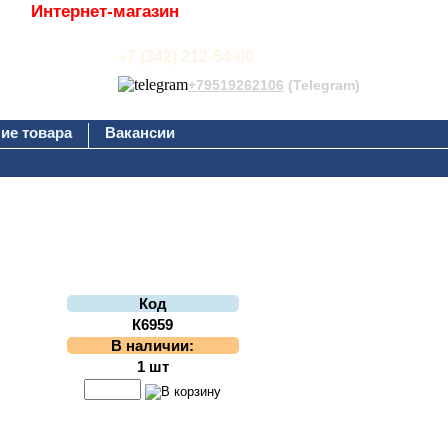
Интернет-магазин
+7 (342) 212-54-00
+79519262106
(Telegram)
ие товара
Вакансии
Код
К6959
В наличии:
1 шт