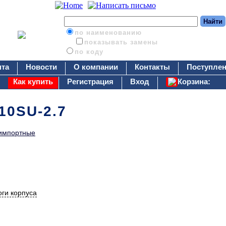
по наименованию
показывать замены
по коду
нта
Новости
О компании
Контакты
Поступлен
Как купить
Регистрация
Вход
Корзина:
10SU-2.7
импортные
ги корпуса