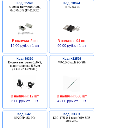
Код: 95928
Код: 98674
Кнопка тактовая SMD,
TDA2030A
6х3,0х3,5 (IT-1188E)
В наличии: 3 шт
В наличии: 94 шт
12,00 руб.
от 1 шт
90,00 руб.
от 1 шт
Код: 89310
Код: К12526
Кнопка тактовая 6х6х9,
МК-10-3 гр.Б 90-98г
высота штока 5,5мм
(KAN0611-0901B)
В наличии: 12 шт
В наличии: 860 шт
6,00 руб.
от 1 шт
42,00 руб.
от 1 шт
Код: 6425
Код: 33363
КУ202Н 83-92г
К10-17Б-0,1 мкф Y5V 50В
+80-20%