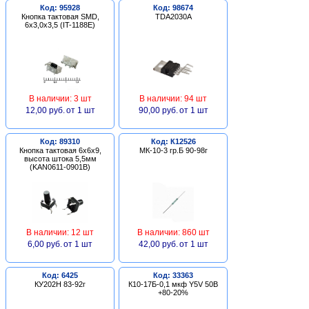
Код: 95928
Код: 98674
Кнопка тактовая SMD,
TDA2030A
6х3,0х3,5 (IT-1188E)
В наличии: 3 шт
В наличии: 94 шт
12,00 руб.
от 1 шт
90,00 руб.
от 1 шт
Код: 89310
Код: К12526
Кнопка тактовая 6х6х9,
МК-10-3 гр.Б 90-98г
высота штока 5,5мм
(KAN0611-0901B)
В наличии: 12 шт
В наличии: 860 шт
6,00 руб.
от 1 шт
42,00 руб.
от 1 шт
Код: 6425
Код: 33363
КУ202Н 83-92г
К10-17Б-0,1 мкф Y5V 50В
+80-20%