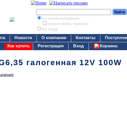
по наименованию
показывать замены
по коду
нта
Новости
О компании
Контакты
Поступлен
Как купить
Регистрация
Вход
Корзина:
/G6,35 галогенная 12V 100W
начения