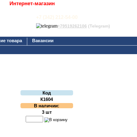
Интернет-магазин
+7 (342) 212-54-00
+79519262106
(Telegram)
ие товара
Вакансии
Код
К1604
В наличии:
3 шт