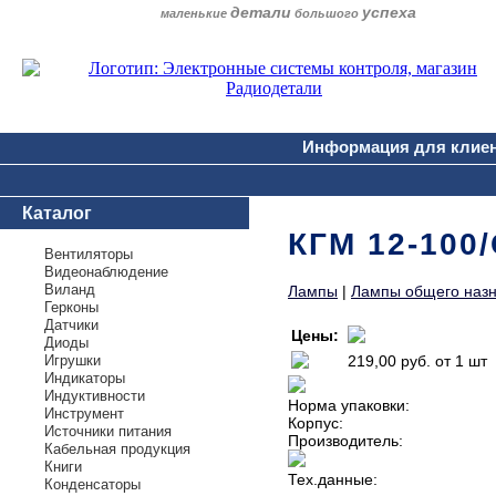
детали
успеха
маленькие
большого
Информация для клие
Каталог
КГМ 12-100
Вентиляторы
Видеонаблюдение
Виланд
Лампы
|
Лампы общего наз
Герконы
Датчики
Цены:
Диоды
Игрушки
219,00 руб.
от 1 шт
Индикаторы
Индуктивности
Норма упаковки:
Инструмент
Корпус:
Источники питания
Производитель:
Кабельная продукция
Книги
Тех.данные:
Конденсаторы