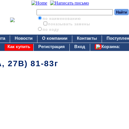
по наименованию
показывать замены
по коду
нта
Новости
О компании
Контакты
Поступлен
Как купить
Регистрация
Вход
Корзина:
, 27В) 81-83г