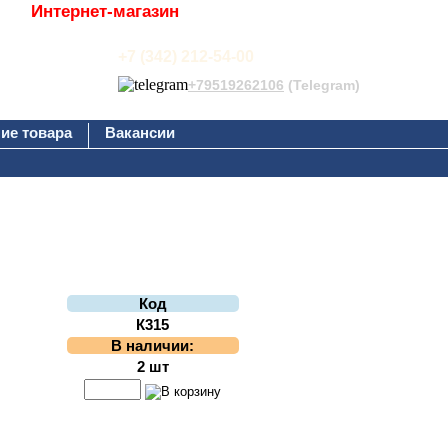
Интернет-магазин
+7 (342) 212-54-00
+79519262106
(Telegram)
ие товара
Вакансии
Код
К315
В наличии:
2 шт