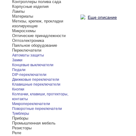
Контроллеры полива сада
Корпусные изделия
Лампы
Материалы
Еще описание
Метизы, крепеж, прокладки
изолирующие
Микросхемы
Оптические принадлежности
Оптоэлектроника
Паяльное оборудование
Переключатели
Автоматы защиты
Замки
Концевые выключатели
Педали
DIP-переключатели
Движковые переключатели
Клавишные переключатели
Кнопки
Колпачки, клавиши, протекторы,
контакты
Микропереключатели
Поворотные переключатели
Тумблеры
Приборы
Промышленная мебель
Резисторы
Реле