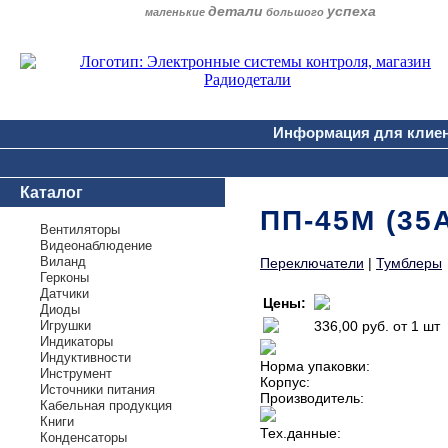
детали
успеха
маленькие
большого
Информация для клие
Каталог
ПП-45М (35А
Вентиляторы
Видеонаблюдение
Виланд
Переключатели
|
Тумблеры
Герконы
Датчики
Цены:
Диоды
Игрушки
336,00 руб.
от 1 шт
Индикаторы
Индуктивности
Норма упаковки:
Инструмент
Корпус:
Источники питания
Производитель:
Кабельная продукция
Книги
Тех.данные:
Конденсаторы