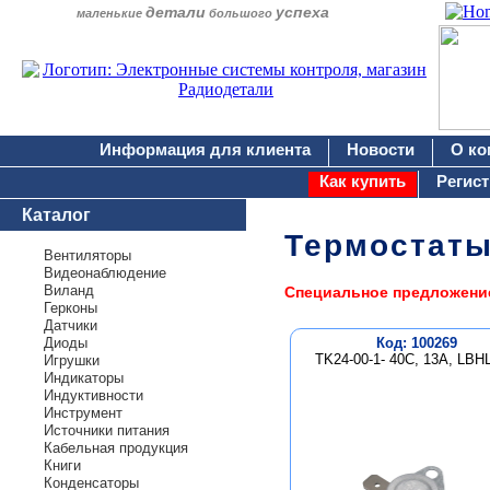
детали
успеха
маленькие
большого
Информация для клиента
Новости
О ко
Как купить
Регис
Каталог
Термостат
Вентиляторы
Видеонаблюдение
Виланд
Специальное предложени
Герконы
Датчики
Диоды
Код: 100269
TK24-00-1- 40C, 13А, LBH
Игрушки
Индикаторы
Индуктивности
Инструмент
Источники питания
Кабельная продукция
Книги
Конденсаторы